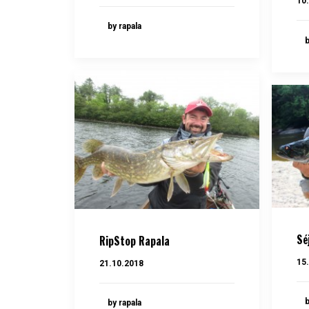
10
by rapala
b
Sé
RipStop Rapala
15
21.10.2018
b
by rapala