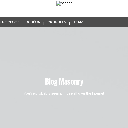
S DE PÊCHE
VIDÉOS
PRODUITS
TEAM
Blog Masonry
You’ve probably seen it in use all over the Internet