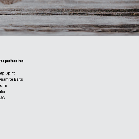
tes partenaires
rp Spirit
ynamite Baits
torm
fix
MC