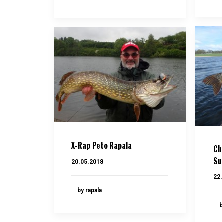
X-Rap Peto Rapala
Ch
Su
20.05.2018
22
by rapala
b