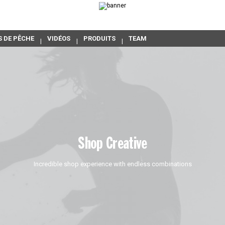
S DE PÊCHE
VIDÉOS
PRODUITS
TEAM
Shop Creative
Incredible shop experience with endless combinations