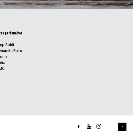
tes partenaires
rp Spirit
ynamite Baits
torm
fix
MC