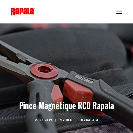
Pince Magnétique RCD Rapala
25.03.2019
|
IN
VIDÉOS
|
BY
RAPALA